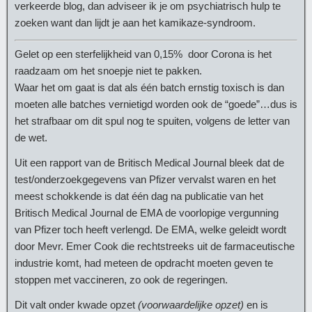
verkeerde blog, dan adviseer ik je om psychiatrisch hulp te
zoeken want dan lijdt je aan het kamikaze-syndroom.
Gelet op een sterfelijkheid van 0,15% door Corona is het
raadzaam om het snoepje niet te pakken.
Waar het om gaat is dat als één batch ernstig toxisch is dan
moeten alle batches vernietigd worden ook de “goede”…dus is
het strafbaar om dit spul nog te spuiten, volgens de letter van
de wet.
Uit een rapport van de Britisch Medical Journal bleek dat de
test/onderzoekgegevens van Pfizer vervalst waren en het
meest schokkende is dat één dag na publicatie van het
Britisch Medical Journal de EMA de voorlopige vergunning
van Pfizer toch heeft verlengd. De EMA, welke geleidt wordt
door Mevr. Emer Cook die rechtstreeks uit de farmaceutische
industrie komt, had meteen de opdracht moeten geven te
stoppen met vaccineren, zo ook de regeringen.
Dit valt onder kwade opzet
(voorwaardelijke opzet)
en is