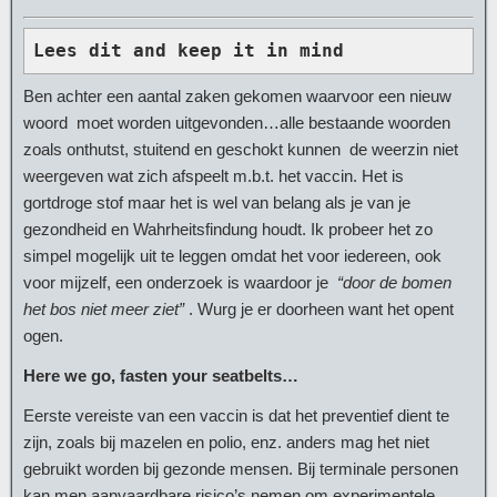
Lees dit and keep it in mind
Ben achter een aantal zaken gekomen waarvoor een nieuw
woord moet worden uitgevonden…alle bestaande woorden
zoals onthutst, stuitend en geschokt kunnen de weerzin niet
weergeven wat zich afspeelt m.b.t. het vaccin. Het is
gortdroge stof maar het is wel van belang als je van je
gezondheid en Wahrheitsfindung houdt. Ik probeer het zo
simpel mogelijk uit te leggen omdat het voor iedereen, ook
voor mijzelf, een onderzoek is waardoor je
“door de bomen
het bos niet meer ziet”
. Wurg je er doorheen want het opent
ogen.
Here we go, fasten your seatbelts…
Eerste vereiste van een vaccin is dat het preventief dient te
zijn, zoals bij mazelen en polio, enz. anders mag het niet
gebruikt worden bij gezonde mensen. Bij terminale personen
kan men aanvaardbare risico’s nemen om experimentele