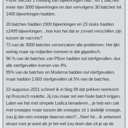
Pfizer slechts 1 melding van bijwerkingen had…en 2 batches
meer dan 3000 bijwerkingen en dan vervolgens 30 batches tot
1400 bijwerkingen hadden.
20 batches hadden 1900 bijwerkingen en 23 stuks hadden
±2499 bijwerkingen…hoe kan het dat er zoveel verschillen zijn
tussen de vaccins?
72 van de 3000 batches veroorzaken alle problemen. Het lijkt
weinig maar op miljarden mensen is dat gigantisch.
96 % van de batches van Pfizer hadden nul sterfgevallen, dus
alle sterfgevallen komen van 4%.
95% van de batches en Moderna hadden nul sterfgevallen,
maar hadden 2.603 sterfgevallen uit 5% van de batches.
22-augustus-2021 schreef ik in blog 99 dat prikken neerkomt
op Russisch roulette. Jij zou maar net een foute batch krijgen.
Laten we het met simpele Lodica benaderen…je heb een zak
met snoepjes maar tussen die snoepjes zit 1 dodelijk snoepje,
zou jij dan een snoepje daarvan eten?…Nee! hè…ik antwoord
alvast voor je want als je het wel zou doen dan zit je op de