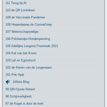
111 Terug bij Af
110 de QR Lockdown
109 de Vaccinatie Pandemie
108 Hieperdepiep de CoronaGriep
107 Wetenschapsreligie
106 Polsbandje=Hondenpenning
105 Adellijke Leugens/Troonrede 2021
104 Kaf van het Koren
103 Laf en Egoistisch
102 de Kleren van de Leugenaars
101 Prik-Spijt
100ste Blog
99 QR=Quote Retard
98 Schijnveiligheid
97 de Kogel is door de kerk