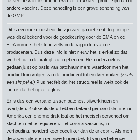
tussen de vaccins kunnen wel zo’n 100 keer groter zijn dan bij
andere vaccins. Deze handeling is een grove schending van
de GMP.
Dit is een roekeloosheid die zijn weerga niet kent. In principe
was dit al bekend voor de goedkeuring door de EMA en de
FDA immers het stond zelfs in de rapporten van de
producenten. Dus deze info is niet nieuw het is enkel zo dat
we het nu in de praktijk zien gebeuren. Het onderzoek is
gedaan juist op basis van batchnummers waardoor men het
product kon volgen van de producent tot eindverbruiker.
(zoals
een simpel ei)
Plus het feit dat het structureel is wekt ook de
indruk dat het opzettelijk is.
Er is dus een verband tussen batches, bijwerkingen en
overlijden. Klokkenluiders hebben bekend gemaakt dat men in
Amerika een enorme druk legt op het medisch personeel om
klachten niet te registeren. Het corona vaccin is, in
verhouding, honderd keer dodelijker dan de griepprik. Als men
de dodencijfers en de bijwerkingen bekijkt van de bekende