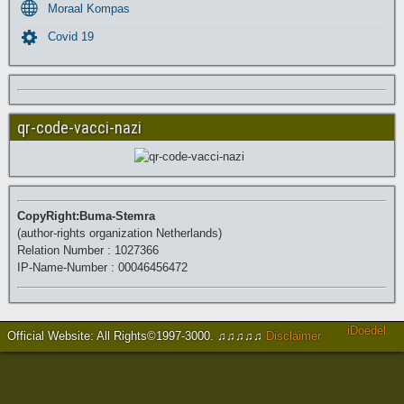
Moraal Kompas
Covid 19
qr-code-vacci-nazi
CopyRight:Buma-Stemra
(author-rights organization Netherlands)
Relation Number : 1027366
IP-Name-Number : 00046456472
iDoedel
Official Website: All Rights©1997-3000
.
♫♫♫♫♫
Disclaimer
https://www.brucejingles.com/
https://myspauldingdentistry.com/
slot gacor