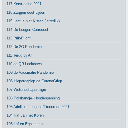
117 Kerst editie 2021
116 Zwijgen doet Lijden
115 Laat je niet Kisten (letterlijk)
114 De Leugen Carrousel
113 Prik-Plicht
112 De 2G Pandemie
111 Terug bij Af
110 de QR Lockdown
109 de Vaccinatie Pandemie
108 Hieperdepiep de CoronaGriep
107 Wetenschapsreligie
106 Polsbandje=Hondenpenning
105 Adellijke Leugens/Troonrede 2021
104 Kaf van het Koren
103 Laf en Egoistisch