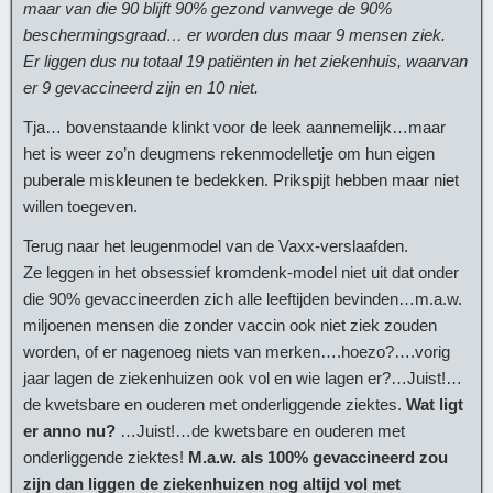
maar van die 90 blijft 90% gezond vanwege de 90%
beschermingsgraad… er worden dus maar 9 mensen ziek.
Er liggen dus nu totaal 19 patiënten in het ziekenhuis, waarvan
er 9 gevaccineerd zijn en 10 niet.
Tja… bovenstaande klinkt voor de leek aannemelijk…maar
het is weer zo’n deugmens rekenmodelletje om hun eigen
puberale miskleunen te bedekken. Prikspijt hebben maar niet
willen toegeven.
Terug naar het leugenmodel van de Vaxx-verslaafden.
Ze leggen in het obsessief kromdenk-model niet uit dat onder
die 90% gevaccineerden zich alle leeftijden bevinden…m.a.w.
miljoenen mensen die zonder vaccin ook niet ziek zouden
worden, of er nagenoeg niets van merken….hoezo?….vorig
jaar lagen de ziekenhuizen ook vol en wie lagen er?…Juist!…
de kwetsbare en ouderen met onderliggende ziektes.
Wat ligt
er anno nu?
…Juist!…de kwetsbare en ouderen met
onderliggende ziektes!
M.a.w. als 100% gevaccineerd zou
zijn dan liggen de ziekenhuizen nog altijd vol met