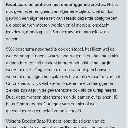
Kwetsbare en ouderen met onderliggende ziektes.
Het is
dus geen evenredigheid van algemene cijfers…het is dus
gewoon een algemeen feit van steeds dezelfde doelgroepen
die opgenomen moeten worden en of sterven, ongeacht
lockdown, mondkapje, 1.5 meter afstand, avondklok en
vaccin.
90% beschermingsgraad is ook een fabel, het lijken wel de
weersvoorspellingen…wat we wel weten is dat het totaal niet
afdoende is en zelfs riskant immers het prikt je natuurlijke
weerstand lek. Ongevaccineerden daarentegen bouwen
weerstand op tegen het spike-eiwit van alle varianten van het
Corona virus… Kwetsbare en ouderen met onderliggende
ziektes zijn altijd in de gevarenzone ook als de Griep heerst.
Dus, deze mensen afschermen en de samenleving open. IC
baas Gommers heeft toegegeven dat niet of wel
gevaccineerd geen enkel verschil maakt.
Volgens BeddenBaas Kuipers loopt de stijging van de
bezetting in de ziekenhuizen gelijk aan vorig jaar, maar dan