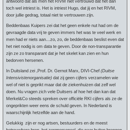
antwoord dat als men het RIVM niet vertrouwd dat het dan
toch wel intriest is. Het is intriest Hugo, dat jij en het RIVM,
door jullie gedrag, totaal niet te vertrouwen zijn.
Beddenbaas Kuipers zei dat het geen enkele nut had om de
gevraagde data vrij te geven immers het was te veel werk en
men had er niets aan…zo, zo, de beddenbaas beslist even dat
het niet nodig is om data te geven. Door de non-transparantie
zijn ze zo transparant dat je het skelet kan zien en hun
bedorven hersenen.
In Duitsland zei ,Prof. Dr. Gernot Marx, DIVI-Chef
(Duitse
Intensivistenorganisatie)
dat zij geen cijfers verzamelen wie
wel of niet is geprikt maar dat de ziekenhuizen dat zelf wel
doen. Nu vragen zich vele Duitsers af hoe het dan kan dat
Merkel&Co steeds spreken over officiële RKI cijfers als ze de
ongeprikten weer eens de schuld geven. In Nederland is
waarschijnlijk hetzelfde aan de hand.
Gelukkig zijn er nog artsen, bestuurders en de meest
betrouwbare bron, het zorgpersoneel, die naar buiten brengen