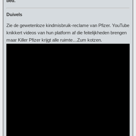
bed.
Duivels
Zie de gewetenloze kindmisbruik-reclame van Pfizer. YouTube
knikkert videos van hun platform af die feitelijkheden brengen
maar Killer Pfizer krijgt alle ruimte…Zum kotzen.