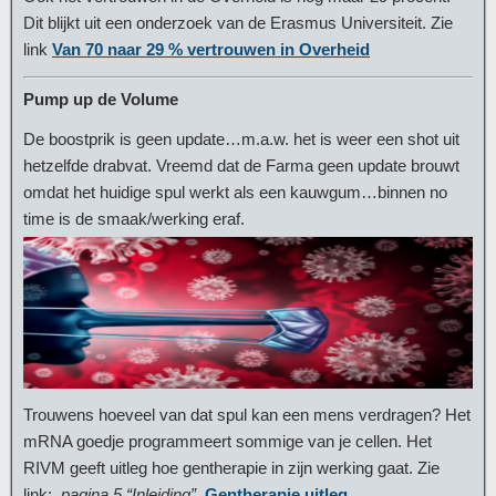
Dit blijkt uit een onderzoek van de Erasmus Universiteit. Zie
link
Van 70 naar 29 % vertrouwen in Overheid
Pump up de Volume
De boostprik is geen update…m.a.w. het is weer een shot uit
hetzelfde drabvat. Vreemd dat de Farma geen update brouwt
omdat het huidige spul werkt als een kauwgum…binnen no
time is de smaak/werking eraf.
Trouwens hoeveel van dat spul kan een mens verdragen? Het
mRNA goedje programmeert sommige van je cellen. Het
RIVM geeft uitleg hoe gentherapie in zijn werking gaat. Zie
link:
pagina 5 “Inleiding”
.
Gentherapie uitleg