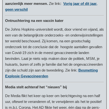
aanzienlijk meer mensen.
Zie link
:
Vorig jaar of dit jaar,
geen verschil
Ontnuchtering na een vaccin kater
De Johns Hopkins-universiteit wordt, door vriend en vijand, als
een van de belangrijkste onderzoeks- en onderwijsinstellingen
ter wereld beschouwd. Zij komen, na een grootschalig
onderzoek tot de conclusie dat de hoogste aantallen gevallen
van Covid-19 zich in de meest gevaccineerde landen
bevinden. Laat je niets wijs maken door de politiek, MSM, je
huisarts, buren of zelfs je familie dat het de ongevaccineerden
zijn die schuld zijn aan de tweedeling. Zie link:
Besmetting
Explosie Gevaccineerden
Media stelt achteraf het “nieuws” bij
De Media flikt het keer op keer om berichtgeving na een half
uur, oftewel te veranderen of, te verwijderen als het te positief
is m.b.t. Corona. Het AD flikte het weer, één dag na de pers-