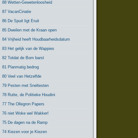
88 Wetten-Gewetenloosheid
87 VacanCinatie
86 De Spuit ligt Eruit
85 Dweilen met de Kraan open
84 Vrijheid heeft Houdbaarheidsdatum
83 Het gelijk van de Wappies
82 Totdat de Bom barst
81 Planmatig bedrog
80 Veel van Hetzelfde
79 Pesten met Sneltesten
78 Rutte, de Politieke Houdini
77 The Ollegron Papers
76 niet Woke wel Wakker!
75 De dagen na de Ramp
74 Kiezen voor je Kiezen