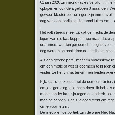
01 juni 2020 zijn mondkapjes verplicht in h
oplopen en ook de afgelopen 3 maanden. Weer
gewoon kleuter beslissingen zijn immers als
dag van aankondiging die mond luiers om …en
Het valt steeds meer op dat de media de dem
lopen van die kaalkoppen mee maar deze zijn
drammers werden genoemd in negatieve zin te
nog werden onthaalt door de media als helde
Als een groene partij, met een obsessieve l
om een motie of wet er doorheen te krijgen 
vinden ze het prima, terwijl men beiden agen
Kijk, dat is hetzelfde met de demonstranten, i
om je eigen ding te kunnen doen. Ik heb als e
medestander kan zijn tegen de onderdrukker.
mening hebben. Het is je goed recht om tegen
om ervoor te zijn.
De media en de politiek zijn de ware Neo Naz