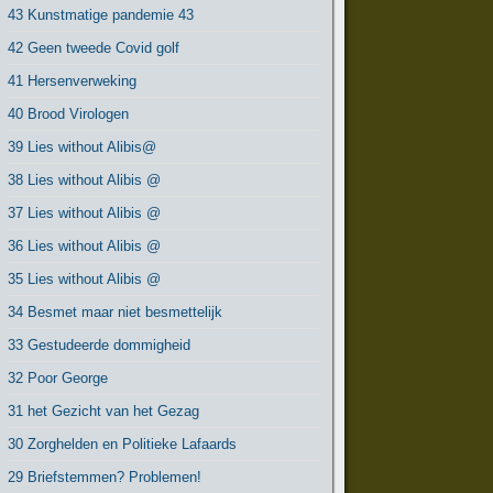
43 Kunstmatige pandemie 43
42 Geen tweede Covid golf
41 Hersenverweking
40 Brood Virologen
39 Lies without Alibis@
38 Lies without Alibis @
37 Lies without Alibis @
36 Lies without Alibis @
35 Lies without Alibis @
34 Besmet maar niet besmettelijk
33 Gestudeerde dommigheid
32 Poor George
31 het Gezicht van het Gezag
30 Zorghelden en Politieke Lafaards
29 Briefstemmen? Problemen!