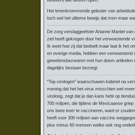
Het tenenkrommende geleuter van arbeidsdes
toch wel het ultieme bewijs dat men maar wa
De zorg verslaggeefster Arianne Mantel van d
ziel heeft gekregen door het verwoestende vi
Ik weet hoe zij dat bedoelt maar laat ik het 
en overige media, hebben een verwoestend sp
gewetensbezwaren met hun doem artikelen d
dagelijks bestaan bezorgt.
“Top virologen” waarschuwen kabinet na ver
mening dat het het virus misschien wel meer
viroloog, zegt dat je dan kans hebt op tiend
700 miljoen, die tijdens de Mexicaanse grie
ons twee keer te vaccineren, want er zouden
heeft voor 300 miljoen aan vaccins weggegoo
plus minus 60 mensen welke ook nog onderl