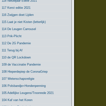
118 Nieuwjaar Editie 2021
117 Kerst editie 2021
116 Zwijgen doet Lijden
115 Laat je niet Kisten (letterlijk)
114 De Leugen Carrousel
113 Prik-Plicht
112 De 2G Pandemie
111 Terug bij Af
110 de QR Lockdown
109 de Vaccinatie Pandemie
108 Hieperdepiep de CoronaGriep
107 Wetenschapsreligie
106 Polsbandje=Hondenpenning
105 Adellijke Leugens/Troonrede 2021
104 Kaf van het Koren