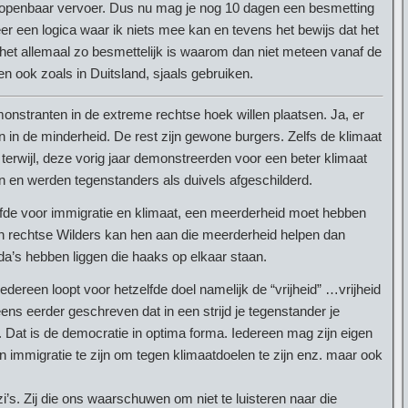
et openbaar vervoer. Dus nu mag je nog 10 dagen een besmetting
 een logica waar ik niets mee kan en tevens het bewijs dat het
 het allemaal zo besmettelijk is waarom dan niet meteen vanaf de
 ook zoals in Duitsland, sjaals gebruiken.
onstranten in de extreme rechtse hoek willen plaatsen. Ja, er
 in de minderheid. De rest zijn gewone burgers. Zelfs de klimaat
rwijl, deze vorig jaar demonstreerden voor een beter klimaat
n en werden tegenstanders als duivels afgeschilderd.
iefde voor immigratie en klimaat, een meerderheid moet hebben
en rechtse Wilders kan hen aan die meerderheid helpen dan
da’s hebben liggen die haaks op elkaar staan.
edereen loopt voor hetzelfde doel namelijk de “vrijheid” …vrijheid
ens eerder geschreven dat in een strijd je tegenstander je
 Dat is de democratie in optima forma. Iedereen mag zijn eigen
 immigratie te zijn om tegen klimaatdoelen te zijn enz. maar ook
i’s. Zij die ons waarschuwen om niet te luisteren naar die