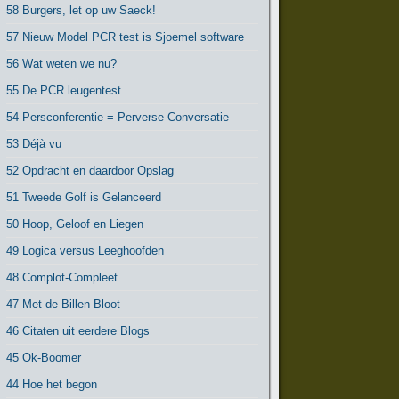
58 Burgers, let op uw Saeck!
57 Nieuw Model PCR test is Sjoemel software
56 Wat weten we nu?
55 De PCR leugentest
54 Persconferentie = Perverse Conversatie
53 Déjà vu
52 Opdracht en daardoor Opslag
51 Tweede Golf is Gelanceerd
50 Hoop, Geloof en Liegen
49 Logica versus Leeghoofden
48 Complot-Compleet
47 Met de Billen Bloot
46 Citaten uit eerdere Blogs
45 Ok-Boomer
44 Hoe het begon