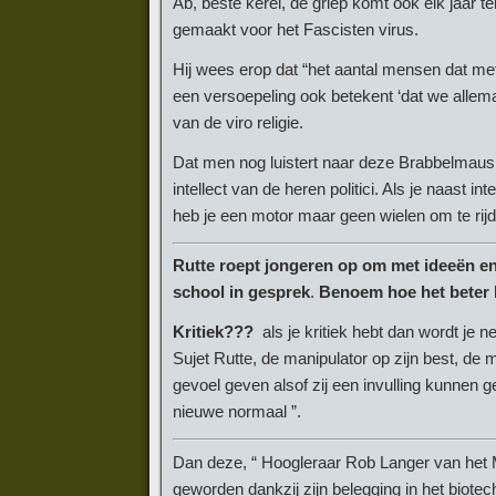
Ab, beste kerel, de griep komt ook elk jaar te
gemaakt voor het Fascisten virus.
Hij wees erop dat “het aantal mensen dat met
een versoepeling ook betekent ‘dat we allema
van de viro religie.
Dat men nog luistert naar deze Brabbelmaus. 
intellect van de heren politici. Als je naast 
heb je een motor maar geen wielen om te rij
Rutte roept jongeren op om met ideeën en 
school in gesprek
.
Benoem hoe het beter 
Kritiek???
als je kritiek hebt dan wordt je 
Sujet Rutte, de manipulator op zijn best, d
gevoel geven alsof zij een invulling kunnen
nieuwe normaal ”.
Dan deze, “ Hoogleraar Rob Langer van het Ma
geworden dankzij zijn belegging in het biotec