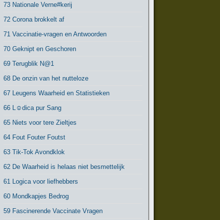
73 Nationale Verne#kerij
72 Corona brokkelt af
71 Vaccinatie-vragen en Antwoorden
70 Geknipt en Geschoren
69 Terugblik N@1
68 De onzin van het nutteloze
67 Leugens Waarheid en Statistieken
66 L☺dica pur Sang
65 Niets voor tere Zieltjes
64 Fout Fouter Foutst
63 Tik-Tok Avondklok
62 De Waarheid is helaas niet besmettelijk
61 Logica voor liefhebbers
60 Mondkapjes Bedrog
59 Fascinerende Vaccinate Vragen