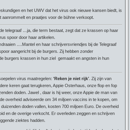
kundigen en het UWV dat het virus ook nieuwe kansen biedt, is
t aanrommelt en praatjes voor de bühne verkoopt.
e telegraaf …ja, die term bestaat, zegt dat ze krassen op haar
rus spoor door haar artikelen.
omdraaien ….Mantel en haar schrijversvriendjes bij de Telegraaf
oor aangericht bij de burgers. Zij hebben zonder
e burgers krassen in hun ziel gemaakt en angsten in hun
soepelen virus maatregelen:
‘Reken je niet rijk’
. Zij zijn van
dere keren gaat terugkeren, Appie Osterhaus, onze flop en fop
uizenden doden. Jawel , daar is hij weer, onze Appie de man van
p de overheid adviseerde om 34 miljoen vaccins in te kopen, om
 duizenden doden vallen, kosten 700 miljoen Euro. De overheid
id en de overige verkocht. Er overleden zeggen en schrijven
iggende ziektes hadden.