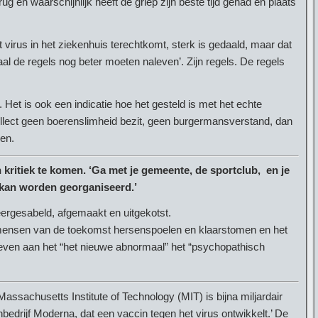
rug en waarschijnlijk heeft de griep zijn beste tijd gehad en plaats
 virus in het ziekenhuis terechtkomt, sterk is gedaald, maar dat
al de regels nog beter moeten naleven’. Zijn regels. De regels
Het is ook een indicatie hoe het gesteld is met het echte
intellect geen boerenslimheid bezit, geen burgermansverstand, dan
den.
kritiek te komen. ‘Ga met je gemeente, de sportclub, en je
kan worden georganiseerd.’
neergesabeld, afgemaakt en uitgekotst.
e mensen van de toekomst hersenspoelen en klaarstomen en het
 geven aan het “het nieuwe abnormaal” het “psychopathisch
ssachusetts Institute of Technology (MIT) is bijna miljardair
hbedrijf Moderna, dat een vaccin tegen het virus ontwikkelt.’ De