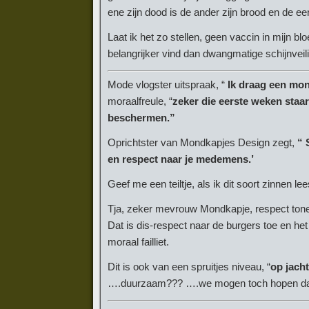
ene zijn dood is de ander zijn brood en de ee
Laat ik het zo stellen, geen vaccin in mijn blo
belangrijker vind dan dwangmatige schijnveil
Mode vlogster uitspraak, “
Ik draag een mond
moraalfreule, “
zeker die eerste weken staa
beschermen.”
Oprichtster van Mondkapjes Design zegt,
“ 
en respect naar je medemens.’
Geef me een teiltje, als ik dit soort zinnen 
Tja, zeker mevrouw Mondkapje, respect tonen
Dat is dis-respect naar de burgers toe en he
moraal failliet.
Dit is ook van een spruitjes niveau, “
op jach
….duurzaam??? ….we mogen toch hopen dat 