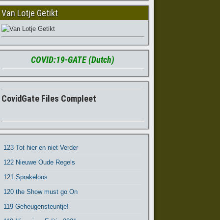
Van Lotje Getikt
COVID:19-GATE (Dutch)
CovidGate Files Compleet
123 Tot hier en niet Verder
122 Nieuwe Oude Regels
121 Sprakeloos
120 the Show must go On
119 Geheugensteuntje!