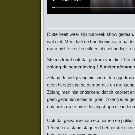
Rutte heeft weer zijn outbreak show gedaan.
wat niet. Men doet de handboeien af maar le
maar niet te veel en alleen als het nodig is e
Steeds komt ook dat gedram van die 1.5 meter
zolang de samenleving 1.5 meter afstand d
Zolang de wetgeving niet wordt teruggedraai
geen herstel van de democratie en mensenr
Zolang men niet onderkend dat dit kabinet e
geen gezichtsverlies te lijden, zolang is er 
ook niets meer over die angst-app die iede
Ook dat gewauwel van economen en politici o
1.5 meter afstand stagneert het herstel en de
betekent alle deuren open.