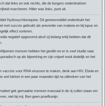
nisch dat links en ook rechts, die de burgers onderdrukken
jheid marcheren. Hitler was links, punt uit.
del Hydroxychloroquine. Dit geneesmiddel onderdrukt het
t met succes gebruikt als preventie van malaria en bij lupus en
elijk effect sorteren.
ia negatief opgesomd alsof zij belang erbij hebben dat dit
n.
 Miljoenen mensen hebben het geslikt en er is veel studie naar
oradisch op als bijwerking en zijn vrijwel nooit dodelijk en het
 om vaccins voor RNA virussen te maken, denk aan HIV, Ebola en
aps wel lukken in een paar maanden tijd na uitbreken van het
mpleet gek gemaakte mensen massaal in de rij zullen staan om
en, niet bij mij. Ben geen proefkonijn.