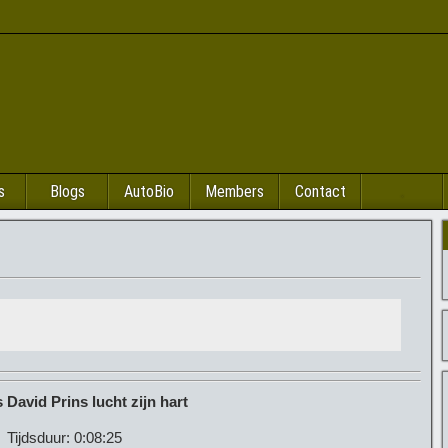
s
Blogs
AutoBio
Members
Contact
.
 David Prins lucht zijn hart
Tijdsduur: 0:08:25