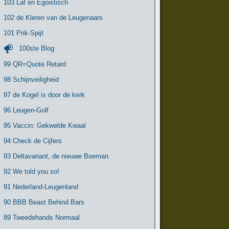
103 Laf en Egoistisch
102 de Kleren van de Leugenaars
101 Prik-Spijt
100ste Blog
99 QR=Quote Retard
98 Schijnveiligheid
97 de Kogel is door de kerk
96 Leugen-Golf
95 Vaccin: Gekwelde Kwaal
94 Check de Cijfers
93 Deltavariant, de nieuwe Boeman
92 We told you so!
91 Nederland-Leugenland
90 BBB Beast Behind Bars
89 Tweedehands Normaal