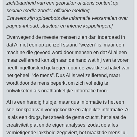
zichtbaarheid van een gebruiker of diens content op
sociale media zonder officiële melding.
Crawlers zijn spider/bots die informatie verzamelen over
pagina-inhoud, structuur en interne koppelingen.]
Overwegend de meeste mensen zien dan inderdaad in
dat AI niet een op zichzelf staand “wezen” is, maar een
machine die gevoed word door mensen en dat AI alleen
maar zelflerend kan zijn aan de hand wat hij van te voren
heeft ingefluisterd gekregen door de zwakke schakel van
het geheel, “de mens”. Dus AI is wel zelflerend, maar
wordt door de mens beperkt om zich volledig te
ontwikkelen als onafhankelijke informatie bron.
AI is een handig hulpje, maar qua informatie is het een
snelkookpan van voorgekookte en afgelikte informatie. AI
is als een drugs, het streelt de gemakzucht, het slaat de
creativiteit plat en de eigen analyses, zodat de alles
vernietigende laksheid zegeviert, het maakt de mens lui.