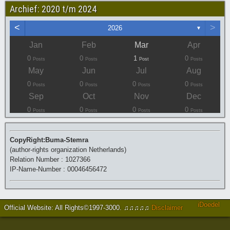
Archief: 2020 t/m 2024
<
>
2026
▼
Jan
Feb
Mar
Apr
0
0
1
0
Posts
Posts
Post
Posts
May
Jun
Jul
Aug
0
0
0
0
Posts
Posts
Posts
Posts
Sep
Oct
Nov
Dec
0
0
0
0
Posts
Posts
Posts
Posts
CopyRight:Buma-Stemra
(author-rights organization Netherlands)
Relation Number : 1027366
IP-Name-Number : 00046456472
iDoedel
Official Website: All Rights©1997-3000
.
♫♫♫♫♫
Disclaimer
https://www.brucejingles.com/