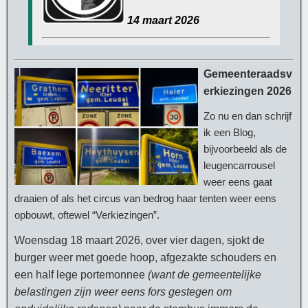
14 maart 2026
Gemeenteraadsv
erkiezingen 2026
Zo nu en dan schrijf
ik een Blog,
bijvoorbeeld als de
leugencarrousel
weer eens gaat
draaien of als het circus van bedrog haar tenten weer eens
opbouwt, oftewel “Verkiezingen”.
Woensdag 18 maart 2026, over vier dagen, sjokt de
burger weer met goede hoop, afgezakte schouders en
een half lege portemonnee
(want de gemeentelijke
belastingen zijn weer eens fors gestegen om