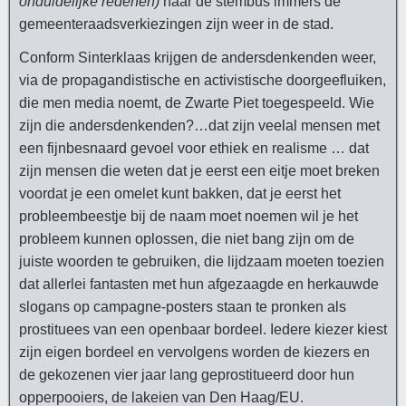
onduidelijke redenen)
naar de stembus immers de
gemeenteraadsverkiezingen zijn weer in de stad.
Conform Sinterklaas krijgen de andersdenkenden weer,
via de propagandistische en activistische doorgeefluiken,
die men media noemt, de Zwarte Piet toegespeeld. Wie
zijn die andersdenkenden?…dat zijn veelal mensen met
een fijnbesnaard gevoel voor ethiek en realisme … dat
zijn mensen die weten dat je eerst een eitje moet breken
voordat je een omelet kunt bakken, dat je eerst het
probleembeestje bij de naam moet noemen wil je het
probleem kunnen oplossen, die niet bang zijn om de
juiste woorden te gebruiken, die lijdzaam moeten toezien
dat allerlei fantasten met hun afgezaagde en herkauwde
slogans op campagne-posters staan te pronken als
prostituees van een openbaar bordeel. Iedere kiezer kiest
zijn eigen bordeel en vervolgens worden de kiezers en
de gekozenen vier jaar lang geprostitueerd door hun
opperpooiers, de lakeien van Den Haag/EU.