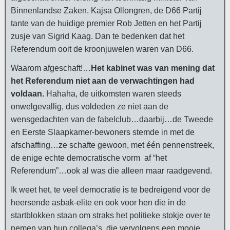
Binnenlandse Zaken, Kajsa Ollongren, de D66 Partij
tante van de huidige premier Rob Jetten en het Partij
zusje van Sigrid Kaag. Dan te bedenken dat het
Referendum ooit de kroonjuwelen waren van D66.
Waarom afgeschaft!…
Het kabinet was van mening dat
het Referendum niet aan de verwachtingen had
voldaan.
Hahaha, de uitkomsten waren steeds
onwelgevallig, dus voldeden ze niet aan de
wensgedachten van de fabelclub…daarbij…de Tweede
en Eerste Slaapkamer-bewoners stemde in met de
afschaffing…ze schafte gewoon, met één pennenstreek,
de enige echte democratische vorm af “het
Referendum”…ook al was die alleen maar raadgevend.
Ik weet het, te veel democratie is te bedreigend voor de
heersende asbak-elite en ook voor hen die in de
startblokken staan om straks het politieke stokje over te
nemen van hun collega’s, die vervolgens een mooie