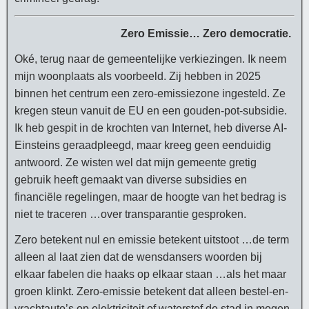
Zero Emissie… Zero democratie.
Oké, terug naar de gemeentelijke verkiezingen. Ik neem
mijn woonplaats als voorbeeld. Zij hebben in 2025
binnen het centrum een zero-emissiezone ingesteld. Ze
kregen steun vanuit de EU en een gouden-pot-subsidie.
Ik heb gespit in de krochten van Internet, heb diverse AI-
Einsteins geraadpleegd, maar kreeg geen eenduidig
antwoord. Ze wisten wel dat mijn gemeente gretig
gebruik heeft gemaakt van diverse subsidies en
financiële regelingen, maar de hoogte van het bedrag is
niet te traceren …over transparantie gesproken.
Zero betekent nul en emissie betekent uitstoot …de term
alleen al laat zien dat de wensdansers woorden bij
elkaar fabelen die haaks op elkaar staan …als het maar
groen klinkt. Zero-emissie betekent dat alleen bestel-en-
vrachtauto’s op elektriciteit of waterstof de stad in mogen,