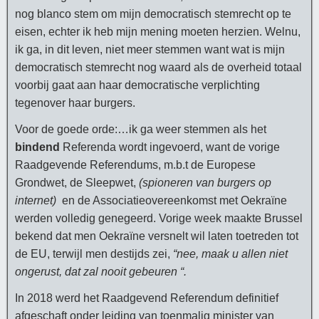
nog blanco stem om mijn democratisch stemrecht op te
eisen, echter ik heb mijn mening moeten herzien. Welnu,
ik ga, in dit leven, niet meer stemmen want wat is mijn
democratisch stemrecht nog waard als de overheid totaal
voorbij gaat aan haar democratische verplichting
tegenover haar burgers.
Voor de goede orde:…ik ga weer stemmen als het
bindend
Referenda wordt ingevoerd, want de vorige
Raadgevende Referendums, m.b.t de Europese
Grondwet, de Sleepwet,
(spioneren van burgers op
internet)
en de Associatieovereenkomst met Oekraïne
werden volledig genegeerd. Vorige week maakte Brussel
bekend dat men Oekraïne versnelt wil laten toetreden tot
de EU, terwijl men destijds zei,
“nee, maak u allen niet
ongerust, dat zal nooit gebeuren “.
In 2018 werd het Raadgevend Referendum definitief
afgeschaft onder leiding van toenmalig minister van