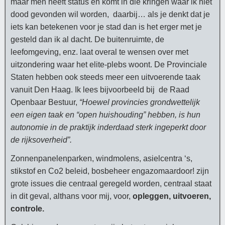
maar men heeft status en komt in die kringen waar ik niet
dood gevonden wil worden, daarbij… als je denkt dat je
iets kan betekenen voor je stad dan is het erger met je
gesteld dan ik al dacht. De buitenruimte, de
leefomgeving, enz. laat overal te wensen over met
uitzondering waar het elite-plebs woont. De Provinciale
Staten hebben ook steeds meer een uitvoerende taak
vanuit Den Haag. Ik lees bijvoorbeeld bij de Raad
Openbaar Bestuur,
“Hoewel provincies grondwettelijk
een eigen taak en “open huishouding” hebben, is hun
autonomie in de praktijk inderdaad sterk ingeperkt door
de rijksoverheid”.
Zonnenpanelenparken, windmolens, asielcentra ‘s,
stikstof en Co2 beleid, bosbeheer engazomaardoor! zijn
grote issues die centraal geregeld worden, centraal staat
in dit geval, althans voor mij, voor,
opleggen, uitvoeren,
controle.