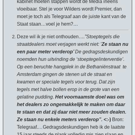
kabinet moeten stappen wordt de Media ineens
vloeibaar. Stel je voor Wilders wordt Premier, dan
moet je toch als Telegraaf aan de juiste kant van de
Staat staan…voel je hem?…
Deze wil ik je niet onthouden…
.”Stoeptegels die
straatdealers moet verjagen werkt niet: ’
Ze staan nu
een paar meter verderop’
De gedragsdeskundigen
noemden hun uitvinding de ‘stoeptegelinterventie’.
Op een beruchte hangplek in de Bethaniënstraat te
Amsterdam gingen de stenen uit de straat en
kwamen er speciale tegels voor terug. Dat zijn
tegels met halve bollen erop in de grote van een
gelatine pudding.
Het voornaamste doel was om
het dealers zo ongemakkelijk te maken om daar
te staan en dat zij daar niet meer zouden dealen.
Ze staan nu enkele meters verderop”.
<:-)
Bron:
Telegraaf.
…
Gedragsdeskundigen heb ik de laatste
15 jaar steeds de plank volledig mis zien slaan en