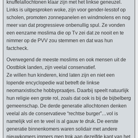
knuffelallochtonen klaar zijn met het linkse geneuzel.
Links is uitgesproken woke, zijn voor gender-lesstof op
scholen, promoten zonnepanelen en windmolens en nog
meer van dat progressieve onbenullig spul. Ze vonden
een eenzame moslima die op Tv zei dat ze nooit en te
nimmer op de PVV zou stemmen en dat was hun
factcheck.
Overwegend de meeste moslims en ook mensen uit de
Oostblok landen, zijn veelal conservatief.
Ze willen hun kinderen, kind laten zijn en niet een
lopende encyclopedie wat betreft de linkse
neomarxistische hobbypraatjes. Daarbij speelt natuurlijk
hun religie een grote rol, zoals dat ook is bij de bijbelberg
gemeenschap. De derde generatie allochtonen denken
veelal als de conservatieve “rechtse burger”…vol is
namelijk vol en te veel is al gauw te druk. De eerste
generatie binnenkomers waren solidair met andere
nieuwkomers immers men trok aan dezelfde kant van het