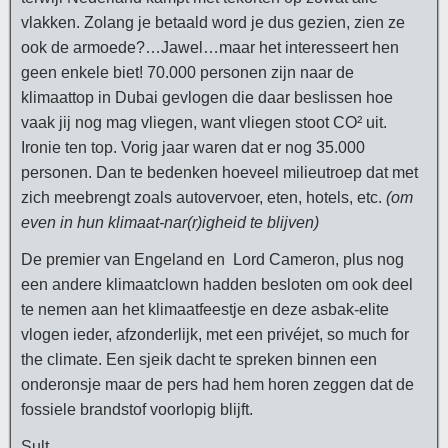
vlakken. Zolang je betaald word je dus gezien, zien ze
ook de armoede?…Jawel…maar het interesseert hen
geen enkele biet! 70.000 personen zijn naar de
klimaattop in Dubai gevlogen die daar beslissen hoe
vaak jij nog mag vliegen, want vliegen stoot CO² uit.
Ironie ten top. Vorig jaar waren dat er nog 35.000
personen. Dan te bedenken hoeveel milieutroep dat met
zich meebrengt zoals autovervoer, eten, hotels, etc.
(om
even in hun klimaat-nar(r)igheid te blijven)
De premier van Engeland en Lord Cameron, plus nog
een andere klimaatclown hadden besloten om ook deel
te nemen aan het klimaatfeestje en deze asbak-elite
vlogen ieder, afzonderlijk, met een privéjet, so much for
the climate. Een sjeik dacht te spreken binnen een
onderonsje maar de pers had hem horen zeggen dat de
fossiele brandstof voorlopig blijft.
Sult