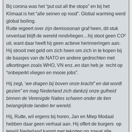
Bij corona was het “put out all the stops” en bij het
Klimaat is het “alle seinen op rood”. Global warming werd
global boiling.
Rutte regeert over zijn demissionair graf heen, dit stuk
onverlaat blijft de wereld rondvliegen…hij stoot geen CO²
uit, want daar heeft hij geen actieve herinneringen aan.
Hij strooit met geld om zich heen om zich in te kopen bij
de baasjes van de NATO en andere gedrochten met
afkortingen zoals WHO, VN enz..en dan heb je recht op
“onbeperkt vliegen en mooie jobs”.
Hij zegt,
‘we dragen bij boven onze kracht” en dat
wordt
gezien” en mag Nederland zich dankzij onze gulheid
binnen de Verenigde Naties scharen onder de tien
belangrijkste landen ter wereld.
Hij, Rutte, wil ergens bij horen, Jan en Miep Modaal
hebben daar geen verhaal aan. Hij offert de burgers op
terwijl Nederland kampt met tekorten op zowat alle