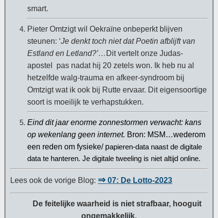
smart.
Pieter Omtzigt wil Oekraïne onbeperkt blijven
steunen: ‘
Je denkt toch niet dat Poetin afblijft van
Estland en Letland?’…
Dit vertelt onze Judas-
apostel pas nadat hij 20 zetels won. Ik heb nu al
hetzelfde walg-trauma en afkeer-syndroom bij
Omtzigt wat ik ook bij Rutte ervaar. Dit eigensoortige
soort is moeilijk te verhapstukken.
Eind dit jaar enorme zonnestormen verwacht: kans
op wekenlang geen internet.
Bron: MSM…wederom
een reden om fysieke/ p
apieren-data naast de digitale
data te hanteren. Je digitale tweeling is niet altijd online.
⇒
Lees ook de vorige Blog:
07: De Lotto-2023
De feitelijke waarheid is niet
strafbaar
,
hooguit
ongemakkelijk.