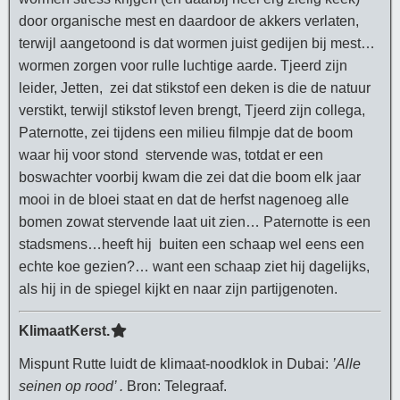
door organische mest en daardoor de akkers verlaten,
terwijl aangetoond is dat wormen juist gedijen bij mest…
wormen zorgen voor rulle luchtige aarde. Tjeerd zijn
leider, Jetten, zei dat stikstof een deken is die de natuur
verstikt, terwijl stikstof leven brengt, Tjeerd zijn collega,
Paternotte, zei tijdens een milieu filmpje dat de boom
waar hij voor stond stervende was, totdat er een
boswachter voorbij kwam die zei dat die boom elk jaar
mooi in de bloei staat en dat de herfst nagenoeg alle
bomen zowat stervende laat uit zien… Paternotte is een
stadsmens…heeft hij buiten een schaap wel eens een
echte koe gezien?… want een schaap ziet hij dagelijks,
als hij in de spiegel kijkt en naar zijn partijgenoten.
KlimaatKerst.
Mispunt Rutte luidt de klimaat-noodklok in Dubai:
’Alle
seinen op rood’ .
Bron: Telegraaf.