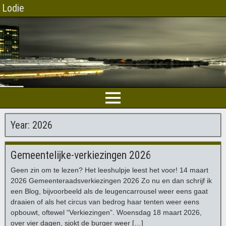
Lodie
Year:
2026
Gemeentelijke-verkiezingen 2026
Geen zin om te lezen? Het leeshulpje leest het voor! 14 maart
2026 Gemeenteraadsverkiezingen 2026 Zo nu en dan schrijf ik
een Blog, bijvoorbeeld als de leugencarrousel weer eens gaat
draaien of als het circus van bedrog haar tenten weer eens
opbouwt, oftewel “Verkiezingen”. Woensdag 18 maart 2026,
over vier dagen, sjokt de burger weer […]