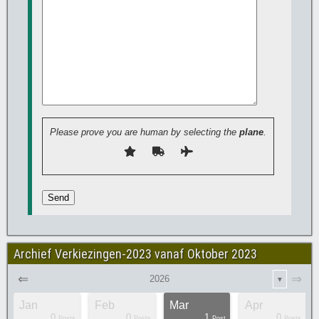
Please prove you are human by selecting the
plane
.
Archief Verkiezingen-2023 vanaf Oktober 2023
⇐
⇒
2026
▼
Jan
Feb
Mar
Apr
0
0
1
0
sts
sts
sts
sts
sts
sts
Posts
Posts
Post
Posts