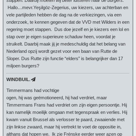
stappen. Daarbij moeten wij beter luisteren naar de burgers.”
Hallo…mevr.Yeşilgöz-Zegerius, uw kiezers, uw achterban en
vele partijleden hebben de dag na de verkiezingen, via een
onderzoek, te kennen gegeven dat de VVD met Wilders in een
regering moet stappen. Dus doe jezelf en je kiezers een lol en
stap over je eigen superieure schaduw heen, voordat je
struikelt. Daarbij maak jij je medeschuldig dat het belang van
Nederland opzij wordt gezet voor een baan van Rutte de
Sloper. Dus Rutte zijn functie “elders” is belangrijker dan 17
miljoen burgers?
WINDBUIL.
Timmermans had vochtige
ogen, hij was geëmotioneerd, hij had verdriet, maar
Timmermans Frans had verdriet om zijn eigen persoontje. Hij
kan namelijk moeilijk omgaan met tegenspraak en verlies. Hij
kwam vanuit Brussel als verlosser te paard, zwaaiende met
zijn linkse zwaard, maar hij vertrekt te voet de oppositie in,
althans dat hopen we. Ik zie Frénske eerder weer azen op