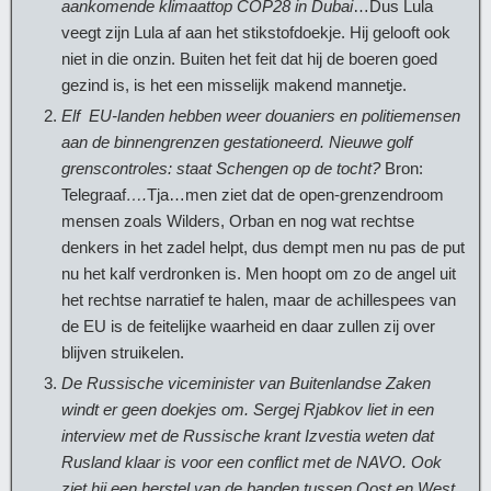
aankomende klimaattop COP28 in Dubai
…Dus Lula
veegt zijn Lula af aan het stikstofdoekje. Hij gelooft ook
niet in die onzin. Buiten het feit dat hij de boeren goed
gezind is, is het een misselijk makend mannetje.
Elf EU-landen hebben weer douaniers en politiemensen
aan de binnengrenzen gestationeerd.
Nieuwe golf
grenscontroles: staat Schengen op de tocht?
Bron:
Telegraaf
….
Tja…men ziet dat de open-grenzendroom
mensen zoals Wilders, Orban en nog wat rechtse
denkers in het zadel helpt, dus dempt men nu pas de put
nu het kalf verdronken is. Men hoopt om zo de angel uit
het rechtse narratief te halen, maar de achillespees van
de EU is de feitelijke waarheid en daar zullen zij over
blijven struikelen.
De Russische viceminister van Buitenlandse Zaken
windt er geen doekjes om. Sergej Rjabkov liet in een
interview met de Russische krant Izvestia weten dat
Rusland klaar is voor een conflict met de NAVO. Ook
ziet hij een herstel van de banden tussen Oost en West