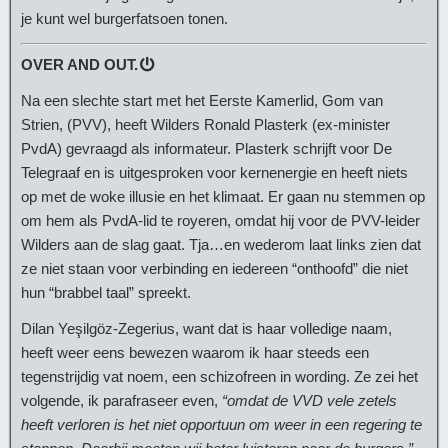
je kunt wel burgerfatsoen tonen.
OVER AND OUT.
Na een slechte start met het Eerste Kamerlid, Gom van
Strien, (PVV), heeft Wilders Ronald Plasterk (ex-minister
PvdA) gevraagd als informateur. Plasterk schrijft voor De
Telegraaf en is uitgesproken voor kernenergie en heeft niets
op met de woke illusie en het klimaat. Er gaan nu stemmen op
om hem als PvdA-lid te royeren, omdat hij voor de PVV-leider
Wilders aan de slag gaat. Tja…en wederom laat links zien dat
ze niet staan voor verbinding en iedereen “onthoofd” die niet
hun “brabbel taal” spreekt.
Dilan Yeşilgöz-Zegerius, want dat is haar volledige naam,
heeft weer eens bewezen waarom ik haar steeds een
tegenstrijdig vat noem, een schizofreen in wording. Ze zei het
volgende, ik parafraseer even,
“omdat de VVD vele zetels
heeft verloren is het niet opportuun om weer in een regering te