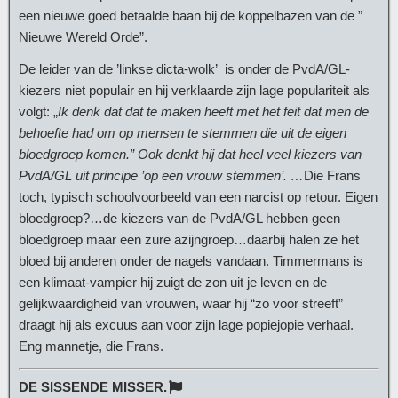
een nieuwe goed betaalde baan bij de koppelbazen van de ”
Nieuwe Wereld Orde”.
De leider van de ’linkse dicta-wolk’ is onder de PvdA/GL-
kiezers niet populair en hij verklaarde zijn lage populariteit als
volgt: „
Ik denk dat dat te maken heeft met het feit dat men de
behoefte had om op mensen te stemmen die uit de eigen
bloedgroep komen.” Ook denkt hij dat heel veel kiezers van
PvdA/GL uit principe ’op een vrouw stemmen’. …
Die Frans
toch, typisch schoolvoorbeeld van een narcist op retour. Eigen
bloedgroep?…de kiezers van de PvdA/GL hebben geen
bloedgroep maar een zure azijngroep…daarbij halen ze het
bloed bij anderen onder de nagels vandaan. Timmermans is
een klimaat-vampier hij zuigt de zon uit je leven en de
gelijkwaardigheid van vrouwen, waar hij “zo voor streeft”
draagt hij als excuus aan voor zijn lage popiejopie verhaal.
Eng mannetje, die Frans.
DE SISSENDE MISSER.