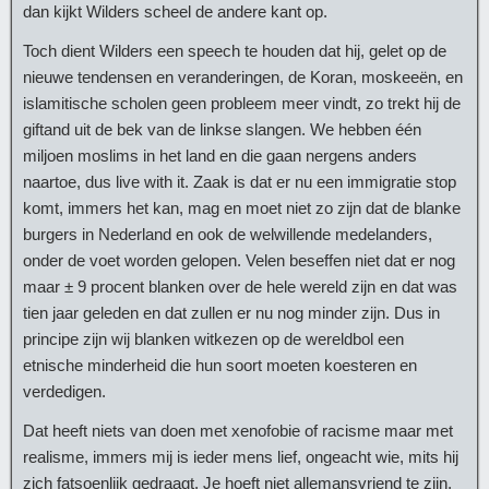
dan kijkt Wilders scheel de andere kant op.
Toch dient Wilders een speech te houden dat hij, gelet op de
nieuwe tendensen en veranderingen, de Koran, moskeeën, en
islamitische scholen geen probleem meer vindt, zo trekt hij de
giftand uit de bek van de linkse slangen. We hebben één
miljoen moslims in het land en die gaan nergens anders
naartoe, dus live with it. Zaak is dat er nu een immigratie stop
komt, immers het kan, mag en moet niet zo zijn dat de blanke
burgers in Nederland en ook de welwillende medelanders,
onder de voet worden gelopen. Velen beseffen niet dat er nog
maar ± 9 procent blanken over de hele wereld zijn en dat was
tien jaar geleden en dat zullen er nu nog minder zijn. Dus in
principe zijn wij blanken witkezen op de wereldbol een
etnische minderheid die hun soort moeten koesteren en
verdedigen.
Dat heeft niets van doen met xenofobie of racisme maar met
realisme, immers mij is ieder mens lief, ongeacht wie, mits hij
zich fatsoenlijk gedraagt. Je hoeft niet allemansvriend te zijn,