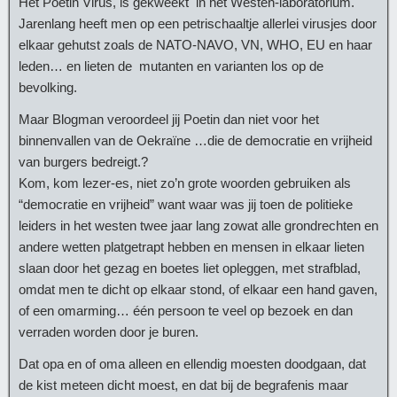
Het Poetin Virus, is gekweekt in het Westen-laboratorium.
Jarenlang heeft men op een petrischaaltje allerlei virusjes door
elkaar gehutst zoals de NATO-NAVO, VN, WHO, EU en haar
leden… en lieten de mutanten en varianten los op de
bevolking.
Maar Blogman veroordeel jij Poetin dan niet voor het
binnenvallen van de Oekraïne …die de democratie en vrijheid
van burgers bedreigt.?
Kom, kom lezer-es, niet zo’n grote woorden gebruiken als
“democratie en vrijheid” want waar was jij toen de politieke
leiders in het westen twee jaar lang zowat alle grondrechten en
andere wetten platgetrapt hebben en mensen in elkaar lieten
slaan door het gezag en boetes liet opleggen, met strafblad,
omdat men te dicht op elkaar stond, of elkaar een hand gaven,
of een omarming… één persoon te veel op bezoek en dan
verraden worden door je buren.
Dat opa en of oma alleen en ellendig moesten doodgaan, dat
de kist meteen dicht moest, en dat bij de begrafenis maar