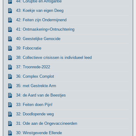
44: Coruptie en Arrogantie
43: Koekje van eigen Deeg
42: Feiten zijn Ondermijnend
41: Ontmaskering=Ontnuchtering
40: Geestelijke Genocide
39: Fobocratie
38: Collectieve crisissen is individueel leed
37: Troonrede-2022
36: Complex Complot
35: met Gestrekte Arm
34: de Aard van de Beestjes
33: Feiten doen Pijn!
32: Doodlopende weg
31: Ode aan de Ongevaccineerden
30: Winstgevende Ellende