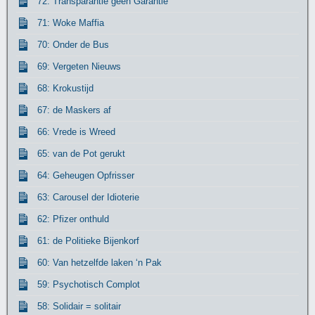
72: Transparantie geen Garantie
71: Woke Maffia
70: Onder de Bus
69: Vergeten Nieuws
68: Krokustijd
67: de Maskers af
66: Vrede is Wreed
65: van de Pot gerukt
64: Geheugen Opfrisser
63: Carousel der Idioterie
62: Pfizer onthuld
61: de Politieke Bijenkorf
60: Van hetzelfde laken ‘n Pak
59: Psychotisch Complot
58: Solidair = solitair