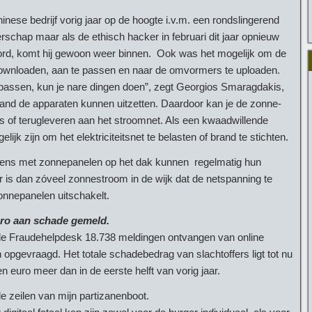
ese bedrijf vorig jaar op de hoogte i.v.m. een rondslingerend
rschap maar als de ethisch hacker in februari dit jaar opnieuw
oord, komt hij gewoon weer binnen. Ook was het mogelijk om de
downloaden, aan te passen en naar de omvormers te uploaden.
npassen, kun je nare dingen doen”, zegt Georgios Smaragdakis,
tand de apparaten kunnen uitzetten. Daardoor kan je de zonne-
is of terugleveren aan het stroomnet. Als een kwaadwillende
k zijn om het elektriciteitsnet te belasten of brand te stichten.
ens met zonnepanelen op het dak kunnen regelmatig hun
 is dan zóveel zonnestroom in de wijk dat de netspanning te
onnepanelen uitschakelt.
euro aan schade gemeld.
 de Fraudehelpdesk 18.738 meldingen ontvangen van online
ijn opgevraagd. Het totale schadebedrag van slachtoffers ligt tot nu
en euro meer dan in de eerste helft van vorig jaar.
 zeilen van mijn partizanenboot.