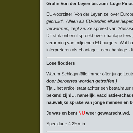
Grafin Von der Leyen bis zum Lüge Pino
EU-voorzitter Von der Leyen zei over Euro
gebruikt’. Alleen als EU-landen elkaar helpe
verwarmen, zegt ze.
Ze spreekt van
‘Russis
Dit stuk onbenul spreekt over chantage terw
verarming van miljoenen EU burgers. Wat h
interpreteren als chantage…een chantage di
Lose flodders
Warum Schlaganfälle immer öfter junge Leute
door beroertes worden getroffen )
Tja…het artikel staat achter een betaalmuur 
bekend zijn!… namelijk, vaccinatie-schad
nauwelijks sprake van jonge mensen en b
Je was en bent
NU
weer gewaarschuwd.
Speelduur: 4.29 min