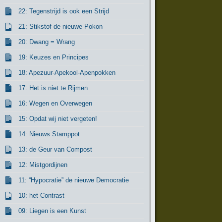
22: Tegenstrijd is ook een Strijd
21: Stikstof de nieuwe Pokon
20: Dwang = Wrang
19: Keuzes en Principes
18: Apezuur-Apekool-Apenpokken
17: Het is niet te Rijmen
16: Wegen en Overwegen
15: Opdat wij niet vergeten!
14: Nieuws Stamppot
13: de Geur van Compost
12: Mistgordijnen
11: “Hypocratie” de nieuwe Democratie
10: het Contrast
09: Liegen is een Kunst