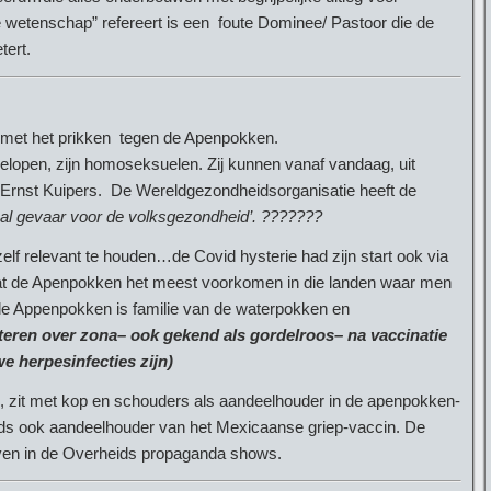
e wetenschap” refereert is een foute Dominee/ Pastoor die de
tert.
et het prikken tegen de Apenpokken.
lopen, zijn homoseksuelen. Zij kunnen vanaf vandaag, uit
ei Ernst Kuipers. De Wereldgezondheidsorganisatie heeft de
naal gevaar voor de volksgezondheid’. ???????
lf relevant te houden…de Covid hysterie had zijn start ook via
dat de Apenpokken het meest voorkomen in die landen waar men
de Appenpokken is familie van de waterpokken en
eren over zona– ook gekend als gordelroos– na vaccinatie
e herpesinfecties zijn)
, zit met kop en schouders als aandeelhouder in de apenpokken-
ds ook aandeelhouder van het Mexicaanse griep-vaccin. De
iven in de Overheids propaganda shows.