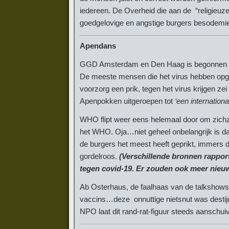
iedereen. De Overheid die aan de “religieuz
goedgelovige en angstige burgers besodemie
Apendans
GGD Amsterdam en Den Haag is begonnen m
De meeste mensen die het virus hebben opge
voorzorg een prik, tegen het virus krijgen z
Apenpokken uitgeroepen tot
‘een internatio
WHO flipt weer eens helemaal door om zichze
het WHO. Oja…niet geheel onbelangrijk is 
de burgers het meest heeft geprikt, immers 
gordelroos.
(Verschillende bronnen rapport
tegen covid-19. Er zouden ook meer nieuw
Ab Osterhaus, de faalhaas van de talkshows
vaccins…deze onnuttige nietsnut was destij
NPO laat dit rand-rat-figuur steeds aanschu