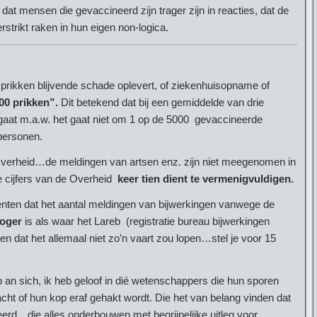
 dat mensen die gevaccineerd zijn trager zijn in reacties, dat de
rstrikt raken in hun eigen non-logica.
 prikken blijvende schade oplevert, of ziekenhuisopname of
00 prikken”.
Dit betekend dat bij een gemiddelde van drie
aat m.a.w. het gaat niet om 1 op de 5000 gevaccineerde
personen.
e Overheid…de meldingen van artsen enz. zijn niet meegenomen in
e cijfers van de Overheid
keer tien dient te vermenigvuldigen.
enten dat het aantal meldingen van bijwerkingen vanwege de
hoger
is als waar het Lareb (registratie bureau bijwerkingen
en dat het allemaal niet zo’n vaart zou lopen…stel je voor 15
 an sich, ik heb geloof in dié wetenschappers die hun sporen
cht of hun kop eraf gehakt wordt. Die het van belang vinden dat
erd…die alles onderbouwen met begrijpelijke uitleg voor