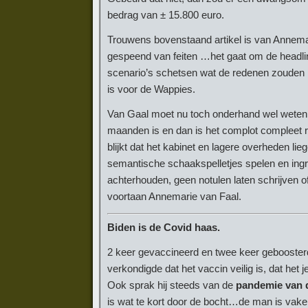
bedrag van ± 15.800 euro.
Trouwens bovenstaand artikel is van Annemari
gespeend van feiten …het gaat om de headline
scenario’s schetsen wat de redenen zouden ku
is voor de Wappies.
Van Gaal moet nu toch onderhand wel weten d
maanden is en dan is het complot compleet 
blijkt dat het kabinet en lagere overheden l
semantische schaakspelletjes spelen en ing
achterhouden, geen notulen laten schrijven
voortaan Annemarie van Faal.
Biden is de Covid haas.
2 keer gevaccineerd en twee keer geboosterd
verkondigde dat het vaccin veilig is, dat he
Ook sprak hij steeds van de
pandemie van 
is wat te kort door de bocht…de man is vaker 