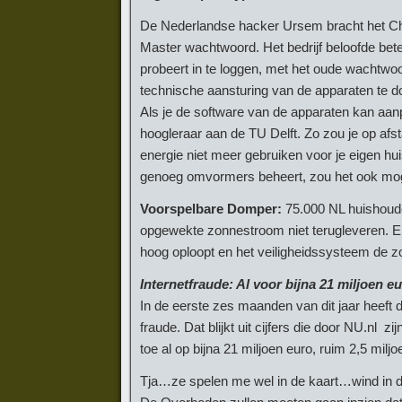
De Nederlandse hacker Ursem bracht het Chin
Master wachtwoord. Het bedrijf beloofde bete
probeert in te loggen, met het oude wachtw
technische aansturing van de apparaten te 
Als je de software van de apparaten kan aa
hoogleraar aan de TU Delft. Zo zou je op afs
energie niet meer gebruiken voor je eigen hu
genoeg omvormers beheert, zou het ook mogelij
Voorspelbare
Domper:
75.000 NL huishoud
opgewekte zonnestroom niet terugleveren. Er
hoog oploopt en het veiligheidssysteem de z
Internetfraude: Al voor bijna 21 miljoen 
In de eerste zes maanden van dit jaar heeft
fraude. Dat blijkt uit cijfers die door NU.nl z
toe al op bijna 21 miljoen euro, ruim 2,5 miljo
Tja…ze spelen me wel in de kaart…wind in de