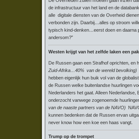
De Overheden zullen moeten gaan inzien dat di
de infrastructuur van het land en de databanke
alle digitale diensten van de Overheid dienen 
verbonden zijn. Daarbij…alles op stroom will
typisch kind-denken…eerst doen en daarna pas
andersom?”
Westen krijgt van het zelfde laken een pak
De Russen gaan een Strafhof oprichten, en
Zuid-Afrika…40% van de wereld bevolking)
z
hebben eigenlijk hun buik vol van de globa
de Russen welke buitenlandse huurlingen vo
Nederlanders het gaat. Alleen Nederlandse,
onderzocht vanwege zogenoemde huurlingenact
van de naaste partners van de NAVO)
NAVO 
kunnen bedenken dat de Russen ervan uitga
never know how een koe een haas vangt.
Trump op de trompet