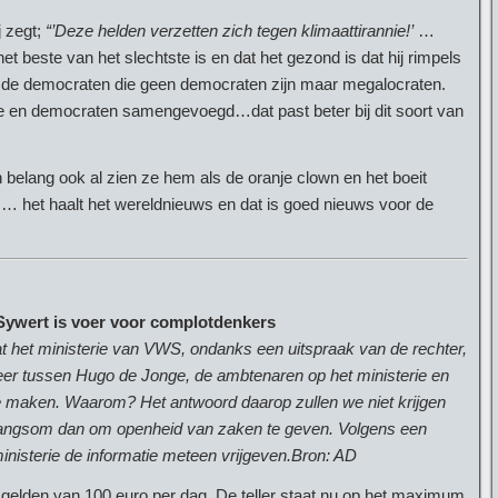
j zegt;
“’Deze helden verzetten zich tegen klimaattirannie!’
…
 beste van het slechtste is en dat het gezond is dat hij rimpels
n de democraten die geen democraten zijn maar megalocraten.
 en democraten samengevoegd…dat past beter bij dit soort van
n belang ook al zien ze hem als de oranje clown en het boeit
oot … het haalt het wereldnieuws en dat is goed nieuws voor de
Sywert is voer voor complotdenkers
 het ministerie van VWS, ondanks een uitspraak van de rechter,
eer tussen Hugo de Jonge, de ambtenaren op het ministerie en
 maken. Waarom? Het antwoord daarop zullen we niet krijgen
 dwangsom dan om openheid van zaken te geven.
Volgens een
ministerie de informatie meteen vrijgeven.
Bron: AD
gelden van 100 euro per dag. De teller staat nu op het maximum