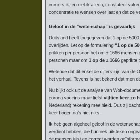
immers ik, en niet ik alleen, constateer vaker
concentratie te wensen over laat en dat ze ve
Geloof in de “wetenschap” is gevaarlijk
Duitsland heeft toegegeven dat 1 op de 5000
overlijden. Let op de formulering
“1 op de 50
prikken per persoon het om ± 1666 mensen g
personen maar om
1 op de ± 1666
geprikte 
Wetende dat dit enkel de cijfers zijn van d
het verhaal. Tevens is het bekend dat men d
Nu blijkt ook uit de analyse van Wob-docum
corona vaccins maar liefst
vijftien keer zo 
Nederland) rekening mee hield. Dus zij dacht
keer hoger..da’s niet niks.
Ik heb geen algeheel geloof in de wetenschap
verdient hebben, die hun nek uitsteken ongea
de mensen juist en correct worden geïnforme