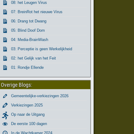
08: het Leugen Virus
07: BreinRot het nieuwe Virus
06: Drang tot Dwang
05: Blind Doof Dom
04: Media-BrainWash
03: Perceptie is geen Werkelijkheid
02: het Gelijk van het Feit
01: Rondje Ellende
Overige Blogs:
Gemeentelijke-verkiezingen 2026
Verkiezingen 2025
Op naar de Uitgang
De eerste 100 dagen
In de Wachtkamer 2024