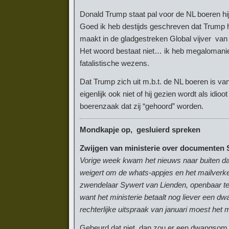
Donald Trump staat pal voor de NL boeren hi
Goed ik heb destijds geschreven dat Trump het
maakt in de gladgestreken Global vijver va
Het woord bestaat niet… ik heb megalomanie
fatalistische wezens.
Dat Trump zich uit m.b.t. de NL boeren is va
eigenlijk ook niet of hij gezien wordt als idi
boerenzaak dat zij “gehoord” worden.
Mondkapje op, gesluierd spreken
Zwijgen van ministerie over documenten 
Vorige week kwam het nieuws naar buiten dat
weigert om de whats-appjes en het mailverk
zwendelaar Sywert van Lienden, openbaar te
want het ministerie betaalt nog liever een
rechterlijke uitspraak van januari moest het 
Gebeurd dat niet, dan zou er een dwangsom 