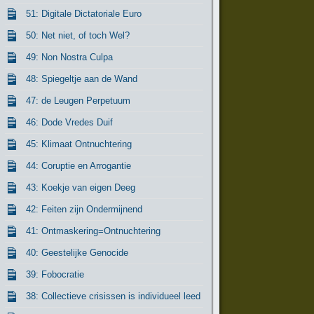
51: Digitale Dictatoriale Euro
50: Net niet, of toch Wel?
49: Non Nostra Culpa
48: Spiegeltje aan de Wand
47: de Leugen Perpetuum
46: Dode Vredes Duif
45: Klimaat Ontnuchtering
44: Coruptie en Arrogantie
43: Koekje van eigen Deeg
42: Feiten zijn Ondermijnend
41: Ontmaskering=Ontnuchtering
40: Geestelijke Genocide
39: Fobocratie
38: Collectieve crisissen is individueel leed