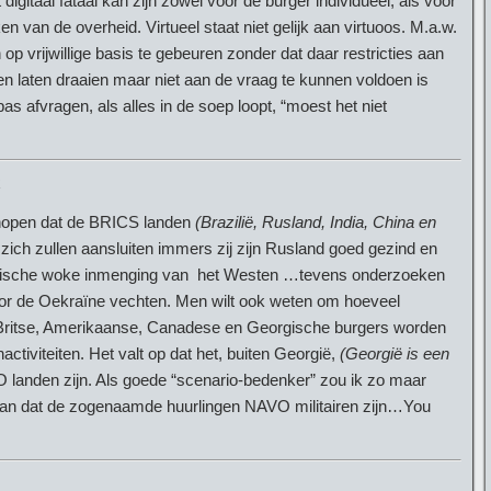
gitaal fataal kan zijn zowel voor de burger individueel, als voor
n van de overheid. Virtueel staat niet gelijk aan virtuoos. M.a.w.
op vrijwillige basis te gebeuren zonder dat daar restricties aan
en laten draaien maar niet aan de vraag te kunnen voldoen is
 afvragen, als alles in de soep loopt, “moest het niet
 hopen dat de BRICS landen
(Brazilië, Rusland, India, China en
ich zullen aansluiten immers zij zijn Rusland goed gezind en
listische woke inmenging van het Westen …tevens onderzoeken
or de Oekraïne vechten. Men wilt ook weten om hoeveel
 Britse, Amerikaanse, Canadese en Georgische burgers worden
iviteiten. Het valt op dat het, buiten Georgië,
(Georgië is een
landen zijn. Als goede “scenario-bedenker” zou ik zo maar
an dat de zogenaamde huurlingen NAVO militairen zijn…You