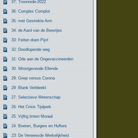
37: Troonrede-2022
36: Complex Complot
35: met Gestrekte Arm
34: de Aard van de Beestjes
33: Feiten doen Pijn!
32: Doodlopende weg
31: Ode aan de Ongevaccineerden
30: Winstgevende Ellende
29: Griep versus Corona
28: Blank Verbleekt
27: Selectieve Wetenschap
26: Het Crisis Tijdperk
25: Vijftig tinten Moraal
24: Boeren, Burgers en Hufters
23: De Verweesde Werkelijkheid