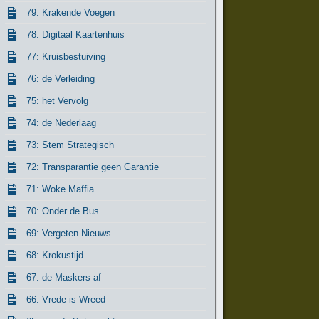
79: Krakende Voegen
78: Digitaal Kaartenhuis
77: Kruisbestuiving
76: de Verleiding
75: het Vervolg
74: de Nederlaag
73: Stem Strategisch
72: Transparantie geen Garantie
71: Woke Maffia
70: Onder de Bus
69: Vergeten Nieuws
68: Krokustijd
67: de Maskers af
66: Vrede is Wreed