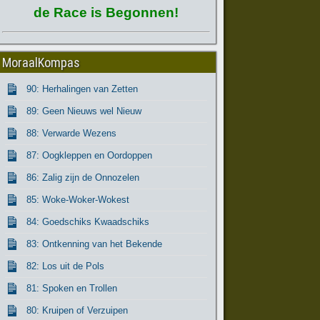
de Race is Begonnen!
MoraalKompas
90: Herhalingen van Zetten
89: Geen Nieuws wel Nieuw
88: Verwarde Wezens
87: Oogkleppen en Oordoppen
86: Zalig zijn de Onnozelen
85: Woke-Woker-Wokest
84: Goedschiks Kwaadschiks
83: Ontkenning van het Bekende
82: Los uit de Pols
81: Spoken en Trollen
80: Kruipen of Verzuipen