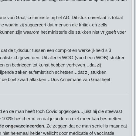
e van Gaal, columniste bij het AD. Dit stuk onverlaat is totaal
 waarin zij suggereert dat mensen die kritiek en zelfs
nnen zijn waarom het ministerie die stukken niet vrijgeeft voer
at de tijdsduur tussen een complot en werkelijkheid ± 3
realistisch geworden. Uit allerlei WOO (voorheen WOB) stukken
iegen en bedriegen tot kunst hebben verheven…dat zij
rijpende zaken eufemistisch schetsen…dat zij stukken
 of de boel zwart aflakken…Dus Annemarie van Gaal heet
 en de man heeft toch Covid opgelopen…juist hij die steevast
t je 100% beschermt en dat je anderen niet meer kan besmetten.
de ongevaccineerden
. Ze zeggen dat de man seniel is maar dat
niet helemaal helder wellicht door medicatie of vaccinatie