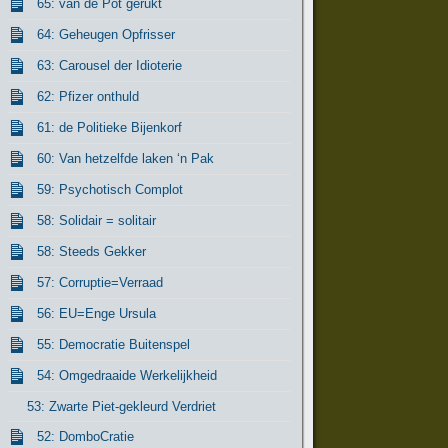
65: van de Pot gerukt
64: Geheugen Opfrisser
63: Carousel der Idioterie
62: Pfizer onthuld
61: de Politieke Bijenkorf
60: Van hetzelfde laken ‘n Pak
59: Psychotisch Complot
58: Solidair = solitair
58: Steeds Gekker
57: Corruptie=Verraad
56: EU=Enge Ursula
55: Democratie Buitenspel
54: Omgedraaide Werkelijkheid
53: Zwarte Piet-gekleurd Verdriet
52: DomboCratie