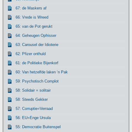
67: de Maskers af
66: Vrede is Wreed
65: van de Pot gerukt
64: Geheugen Opfrisser
63: Carousel der Idioterie
62: Pfizer onthuld
61: de Politieke Bijenkorf
60: Van hetzelfde laken ‘n Pak
59: Psychotisch Complot
58: Solidair = solitair
58: Steeds Gekker
57: Corruptie=Verraad
56: EU=Enge Ursula
55: Democratie Buitenspel