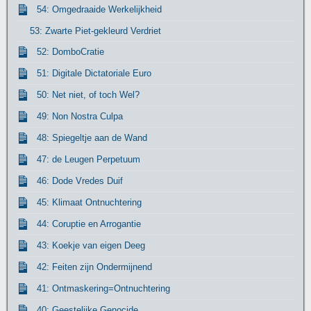
54: Omgedraaide Werkelijkheid
53: Zwarte Piet-gekleurd Verdriet
52: DomboCratie
51: Digitale Dictatoriale Euro
50: Net niet, of toch Wel?
49: Non Nostra Culpa
48: Spiegeltje aan de Wand
47: de Leugen Perpetuum
46: Dode Vredes Duif
45: Klimaat Ontnuchtering
44: Coruptie en Arrogantie
43: Koekje van eigen Deeg
42: Feiten zijn Ondermijnend
41: Ontmaskering=Ontnuchtering
40: Geestelijke Genocide