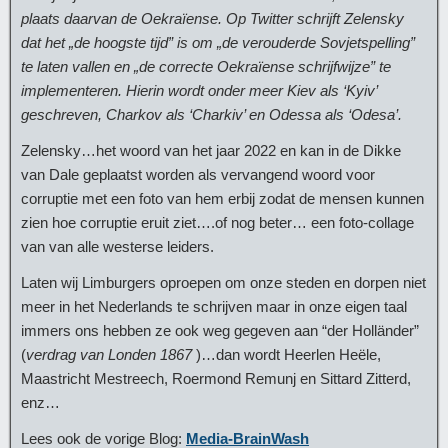
plaats daarvan de Oekraïense. Op Twitter schrijft Zelensky
dat het „de hoogste tijd” is om „de verouderde Sovjetspelling”
te laten vallen en „de correcte Oekraïense schrijfwijze” te
implementeren. Hierin wordt onder meer Kiev als ‘Kyiv’
geschreven, Charkov als ‘Charkiv’ en Odessa als ‘Odesa’.
Zelensky…het woord van het jaar 2022 en kan in de Dikke
van Dale geplaatst worden als vervangend woord voor
corruptie met een foto van hem erbij zodat de mensen kunnen
zien hoe corruptie eruit ziet….of nog beter… een foto-collage
van van alle westerse leiders.
Laten wij Limburgers oproepen om onze steden en dorpen niet
meer in het Nederlands te schrijven maar in onze eigen taal
immers ons hebben ze ook weg gegeven aan “der Holländer”
(
verdrag van Londen 1867
)…dan wordt Heerlen Heële,
Maastricht Mestreech, Roermond Remunj en Sittard Zitterd,
enz…
Lees ook de vorige Blog:
Media-BrainWash