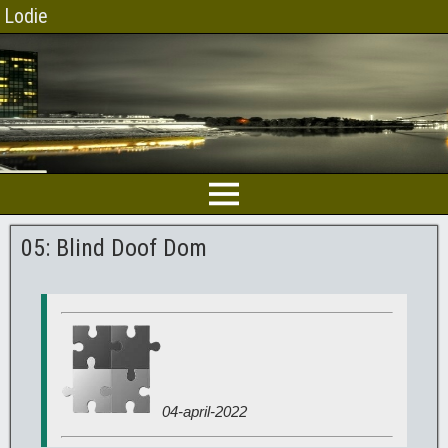
Lodie
05: Blind Doof Dom
04-april-2022