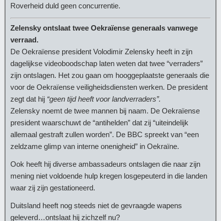
Roverheid duld geen concurrentie.
Zelensky ontslaat twee Oekraïense generaals vanwege
verraad.
De Oekraïense president Volodimir Zelensky heeft in zijn
dagelijkse videoboodschap laten weten dat twee “verraders”
zijn ontslagen. Het zou gaan om hooggeplaatste generaals die
voor de Oekraïense veiligheidsdiensten werken. De president
zegt dat hij
“geen tijd heeft voor landverraders”.
Zelensky noemt de twee mannen bij naam. De Oekraïense
president waarschuwt de “antihelden” dat zij “uiteindelijk
allemaal gestraft zullen worden”. De BBC spreekt van “een
zeldzame glimp van interne onenigheid” in Oekraïne.
Ook heeft hij diverse ambassadeurs ontslagen die naar zijn
mening niet voldoende hulp kregen losgepeuterd in die landen
waar zij zijn gestationeerd.
Duitsland heeft nog steeds niet de gevraagde wapens
geleverd…ontslaat hij zichzelf nu?