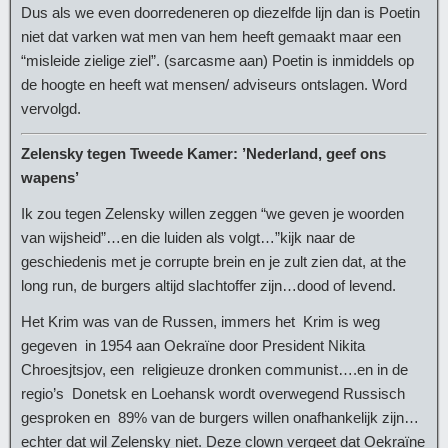
Dus als we even doorredeneren op diezelfde lijn dan is Poetin
niet dat varken wat men van hem heeft gemaakt maar een
“misleide zielige ziel”. (sarcasme aan) Poetin is inmiddels op
de hoogte en heeft wat mensen/ adviseurs ontslagen. Word
vervolgd.
Zelensky tegen Tweede Kamer: ’Nederland, geef ons
wapens’
Ik zou tegen Zelensky willen zeggen “we geven je woorden
van wijsheid”…en die luiden als volgt…”kijk naar de
geschiedenis met je corrupte brein en je zult zien dat, at the
long run, de burgers altijd slachtoffer zijn…dood of levend.
Het Krim was van de Russen, immers het Krim is weg
gegeven in 1954 aan Oekraïne door President Nikita
Chroesjtsjov, een religieuze dronken communist….en in de
regio’s Donetsk en Loehansk wordt overwegend Russisch
gesproken en 89% van de burgers willen onafhankelijk zijn…
echter dat wil Zelensky niet. Deze clown vergeet dat Oekraïne