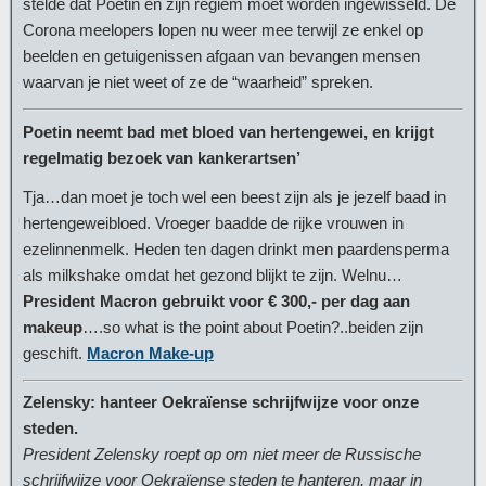
stelde dat Poetin en zijn regiem moet worden ingewisseld. De
Corona meelopers lopen nu weer mee terwijl ze enkel op
beelden en getuigenissen afgaan van bevangen mensen
waarvan je niet weet of ze de “waarheid” spreken.
Poetin neemt bad met bloed van hertengewei, en krijgt
regelmatig bezoek van kankerartsen’
Tja…dan moet je toch wel een beest zijn als je jezelf baad in
hertengeweibloed. Vroeger baadde de rijke vrouwen in
ezelinnenmelk. Heden ten dagen drinkt men paardensperma
als milkshake omdat het gezond blijkt te zijn. Welnu…
President Macron gebruikt voor € 300,- per dag aan
makeup
….so what is the point about Poetin?..beiden zijn
geschift.
Macron Make-up
Zelensky: hanteer Oekraïense schrijfwijze voor onze
steden.
President Zelensky roept op om niet meer de Russische
schrijfwijze voor Oekraïense steden te hanteren, maar in