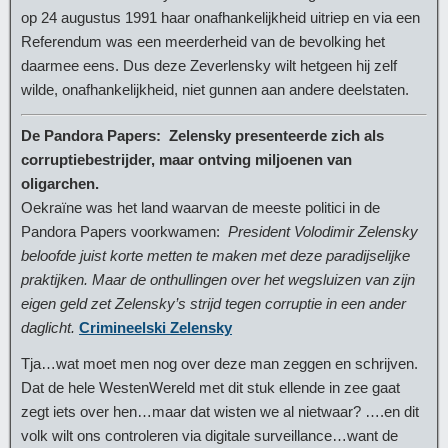
op 24 augustus 1991 haar onafhankelijkheid uitriep en via een
Referendum was een meerderheid van de bevolking het
daarmee eens. Dus deze Zeverlensky wilt hetgeen hij zelf
wilde, onafhankelijkheid, niet gunnen aan andere deelstaten.
De Pandora Papers:
Zelensky presenteerde zich als
corruptiebestrijder, maar ontving miljoenen van
oligarchen.
Oekraïne was het land waarvan de meeste politici in de
Pandora Papers voorkwamen:
President Volodimir Zelensky
beloofde juist korte metten te maken met deze paradijselijke
praktijken. Maar de onthullingen over het wegsluizen van zijn
eigen geld zet Zelensky’s strijd tegen corruptie in een ander
daglicht.
Crimineelski Zelensky
Tja…wat moet men nog over deze man zeggen en schrijven.
Dat de hele WestenWereld met dit stuk ellende in zee gaat
zegt iets over hen…maar dat wisten we al nietwaar? ….en dit
volk wilt ons controleren via digitale surveillance…want de