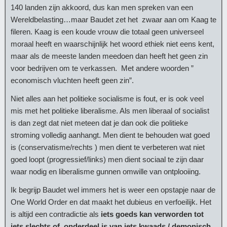
140 landen zijn akkoord, dus kan men spreken van een
Wereldbelasting…maar Baudet zet het zwaar aan om Kaag te
fileren. Kaag is een koude vrouw die totaal geen universeel
moraal heeft en waarschijnlijk het woord ethiek niet eens kent,
maar als de meeste landen meedoen dan heeft het geen zin
voor bedrijven om te verkassen. Met andere woorden ”
economisch vluchten heeft geen zin”.
Niet alles aan het politieke socialisme is fout, er is ook veel
mis met het politieke liberalisme. Als men liberaal of socialist
is dan zegt dat niet meteen dat je dan ook die politieke
stroming volledig aanhangt. Men dient te behouden wat goed
is (conservatisme/rechts ) men dient te verbeteren wat niet
goed loopt (progressief/links) men dient sociaal te zijn daar
waar nodig en liberalisme gunnen omwille van ontplooiing.
Ik begrijp Baudet wel immers het is weer een opstapje naar de
One World Order en dat maakt het dubieus en verfoeilijk. Het
is altijd een contradictie als
iets goeds kan verworden tot
iets slechts of, onderdeel is van iets kwaads / demonisch.