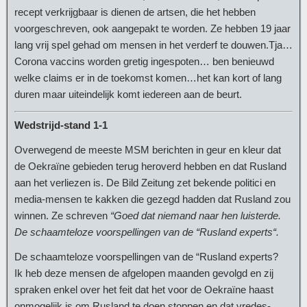
recept verkrijgbaar is dienen de artsen, die het hebben
voorgeschreven, ook aangepakt te worden. Ze hebben 19 jaar
lang vrij spel gehad om mensen in het verderf te douwen.Tja…
Corona vaccins worden gretig ingespoten… ben benieuwd
welke claims er in de toekomst komen…het kan kort of lang
duren maar uiteindelijk komt iedereen aan de beurt.
Wedstrijd-stand 1-1
Overwegend de meeste MSM berichten in geur en kleur dat
de Oekraïne gebieden terug heroverd hebben en dat Rusland
aan het verliezen is. De Bild Zeitung zet bekende politici en
media-mensen te kakken die gezegd hadden dat Rusland zou
winnen. Ze schreven
“Goed dat niemand naar hen luisterde.
De schaamteloze voorspellingen van de “Rusland experts“.
De schaamteloze voorspellingen van de “Rusland experts?
Ik heb deze mensen de afgelopen maanden gevolgd en zij
spraken enkel over het feit dat het voor de Oekraïne haast
onmogelijk is om Rusland te doen stoppen en dat vredes-