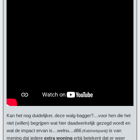
Kan het nog duidelijker, deze walg-bagger?…voor hen die het
niet (willen) begrijpen wat hier daadwerkelijk gezegd wordt en
wat de impact ervan is…welnu…d66
is van
(Kabinetspartij)
mening dat iedere
extra woning
erbij betekent dat er weer