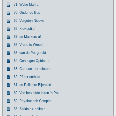
71: Woke Maffia
70: Onder de Bus
69: Vergeten Nieuws
68: Krokustijd
67: de Maskers af
66: Vrede is Wreed
65: van de Pot gerukt
64: Geheugen Opfrisser
63: Carousel der Idioterie
62: Pfizer onthuld
61: de Politieke Bijenkorf
60: Van hetzelfde laken ‘n Pak
59: Psychotisch Complot
58: Solidair = solitair