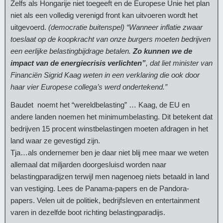
Zelfs als Hongarije niet toegeeft en de Europese Unie het plan
niet als een volledig verenigd front kan uitvoeren wordt het
uitgevoerd.
(democratie buitenspel) “Wanneer inflatie zwaar
toeslaat op de koopkracht van onze burgers moeten bedrijven
een eerlijke belastingbijdrage betalen.
Zo kunnen we de
impact van de energiecrisis verlichten”
, dat liet minister van
Financiën Sigrid Kaag weten in een verklaring die ook door
haar vier Europese collega’s werd ondertekend.”
Baudet noemt het “wereldbelasting” … Kaag, de EU en
andere landen noemen het minimumbelasting. Dit betekent dat
bedrijven 15 procent winstbelastingen moeten afdragen in het
land waar ze gevestigd zijn.
Tja…als ondernemer ben je daar niet blij mee maar we weten
allemaal dat miljarden doorgesluisd worden naar
belastingparadijzen terwijl men nagenoeg niets betaald in land
van vestiging. Lees de Panama-papers en de Pandora-
papers. Velen uit de politiek, bedrijfsleven en entertainment
varen in dezelfde boot richting belastingparadijs.