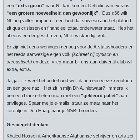
een
“extra gezin”
naar NL kan komen. Definitie van extra is
“een grotere hoeveelheid dan gewoonlijk”.
Dus d66 wilt
NL nog voller proppen .. een land dat sowieso aan het plafond
zit qua crisissen en financieel totaal onderwater staat. Heb het
al eens eerder geschreven, NL is wiskundig vol.
Er zijn niet eens woningen genoeg voor de A-statushouders en
het reeds aanwezige eigen volk
(schreef hij cynisch en
sarcastisch)
en deze, vlieg-maar-bij-ons-aan-duiventil-club wil
extra, extra.
Ja, ja… ik weet het onderhand wel, ik ben een vieze xenofoob
en een gore nazi. Het zit in mijn DNA, nietwaar? immers ik
ben een blanke hetero man met een
“gekleurd pallet”
aan
privileges. Spaar me je e-mails, stuur ze maar naar het
Torentje in Den Haag, naar je NSB- broeders.
Gespiegeld denken
Khaled Hosseini. Amerikaanse Afghaanse schrijver en arts zei