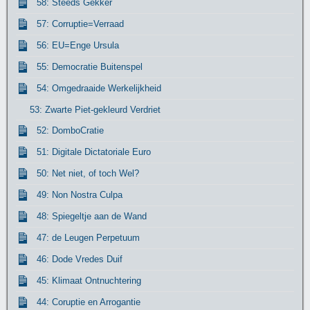
58: Steeds Gekker
57: Corruptie=Verraad
56: EU=Enge Ursula
55: Democratie Buitenspel
54: Omgedraaide Werkelijkheid
53: Zwarte Piet-gekleurd Verdriet
52: DomboCratie
51: Digitale Dictatoriale Euro
50: Net niet, of toch Wel?
49: Non Nostra Culpa
48: Spiegeltje aan de Wand
47: de Leugen Perpetuum
46: Dode Vredes Duif
45: Klimaat Ontnuchtering
44: Coruptie en Arrogantie