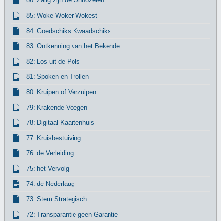
86: Zalig zijn de Onnozelen
85: Woke-Woker-Wokest
84: Goedschiks Kwaadschiks
83: Ontkenning van het Bekende
82: Los uit de Pols
81: Spoken en Trollen
80: Kruipen of Verzuipen
79: Krakende Voegen
78: Digitaal Kaartenhuis
77: Kruisbestuiving
76: de Verleiding
75: het Vervolg
74: de Nederlaag
73: Stem Strategisch
72: Transparantie geen Garantie