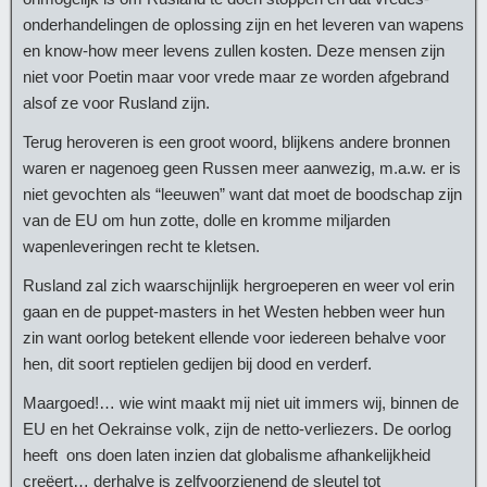
onderhandelingen de oplossing zijn en het leveren van wapens
en know-how meer levens zullen kosten. Deze mensen zijn
niet voor Poetin maar voor vrede maar ze worden afgebrand
alsof ze voor Rusland zijn.
Terug heroveren is een groot woord, blijkens andere bronnen
waren er nagenoeg geen Russen meer aanwezig, m.a.w. er is
niet gevochten als “leeuwen” want dat moet de boodschap zijn
van de EU om hun zotte, dolle en kromme miljarden
wapenleveringen recht te kletsen.
Rusland zal zich waarschijnlijk hergroeperen en weer vol erin
gaan en de puppet-masters in het Westen hebben weer hun
zin want oorlog betekent ellende voor iedereen behalve voor
hen, dit soort reptielen gedijen bij dood en verderf.
Maargoed!… wie wint maakt mij niet uit immers wij, binnen de
EU en het Oekrainse volk, zijn de netto-verliezers. De oorlog
heeft ons doen laten inzien dat globalisme afhankelijkheid
creëert… derhalve is zelfvoorzienend de sleutel tot