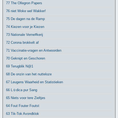
77 The Ollegron Papers
76 niet Woke wel Wakker!
75 De dagen na de Ramp
74 Kiezen voor je Kiezen
73 Nationale Verne#kerij
72 Corona brokkelt af
71 Vaccinatie-vragen en Antwoorden
70 Geknipt en Geschoren
69 Terugblik N@1
68 De onzin van het nutteloze
67 Leugens Waarheid en Statistieken
66 L☺dica pur Sang
65 Niets voor tere Zieltjes
64 Fout Fouter Foutst
63 Tik-Tok Avondklok