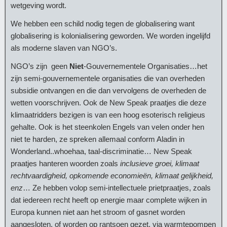
wetgeving wordt.
We hebben een schild nodig tegen de globalisering want
globalisering is kolonialisering geworden. We worden ingelijfd
als moderne slaven van NGO’s.
NGO’s zijn geen
Niet
-Gouvernementele Organisaties…het
zijn semi-gouvernementele organisaties die van overheden
subsidie ontvangen en die dan vervolgens de overheden de
wetten voorschrijven. Ook de New Speak praatjes die deze
klimaatridders bezigen is van een hoog esoterisch religieus
gehalte. Ook is het steenkolen Engels van velen onder hen
niet te harden, ze spreken allemaal conform Aladin in
Wonderland..whoehaa, taal-discriminatie… New Speak
praatjes hanteren woorden zoals
inclusieve groei, klimaat
rechtvaardigheid, opkomende economieën, klimaat gelijkheid,
enz
… Ze hebben volop semi-intellectuele prietpraatjes, zoals
dat iedereen recht heeft op energie maar complete wijken in
Europa kunnen niet aan het stroom of gasnet worden
aangesloten, of worden op rantsoen gezet, via warmtepompen