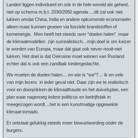
Landen liggen individueel en ook in de hele wereld als geheel,
niet op schema m.b.t. 2030/2050 agenda …dit zal ook niet
lukken omdat China, India en andere opkomende economieën
alleen maar kunnen groeien via fossiele brandstoffen of
kernenergie. Men heeft het steeds over “doelen halen” maar
de klimaatmodellen zijn surrealistisch…mijn doel is om keizer
te worden van Europa, maar dat gaat ook never-nooit-niet
lukken. Het doel is dat Oekraïne moet winnen van Rusland
echter dat is ook een zandbak kindergedachte.
We moeten de doelen halen… en wie is “we”?… ik en vele
van mijn lezers in ieder geval niet. Daar zijn we te realistisch
voor en doorprikken de klimaatfraude en het duivelsplan, een
plan waar nagenoeg iedere politicus en bedrijfstak in
meegezogen wordt…het is een kunstmatige opgewekte
klimaat-tornado.
Er ontstaat gelukkig steeds meer bewustwording onder de
burgers.