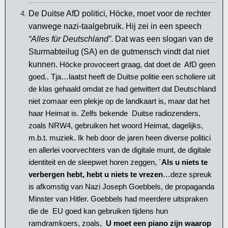
De Duitse AfD politici, Höcke, moet voor de rechter
vanwege nazi-taalgebruik. Hij zei in een speech
“Alles für Deutschland”
. Dat was een slogan van de
Sturmabteilug (SA) en de gutmensch vindt dat niet
kunnen.
Höcke provoceert graag, dat doet de AfD geen
goed.. Tja…laatst heeft de Duitse politie een scholiere uit
de klas gehaald omdat ze had getwittert dat Deutschland
niet zomaar een plekje op de landkaart is, maar dat het
haar Heimat is. Zelfs bekende Duitse radiozenders,
zoals NRW4, gebruiken het woord Heimat, dagelijks,
m.b.t. muziek. Ik heb door de jaren heen diverse politici
en allerlei voorvechters van de digitale munt, de digitale
identiteit en de sleepwet horen zeggen, ´
Als u niets te
verbergen hebt, hebt u niets te vrezen
…deze spreuk
is afkomstig van Nazi Joseph Goebbels, de propaganda
Minster van Hitler. Goebbels had meerdere uitspraken
die de EU goed kan gebruiken tijdens hun
ramdramkoers, zoals,
U moet een piano zijn waarop